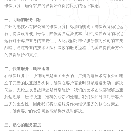
维保服务，确保客户的设备始终保持良好的运行状态。
一、明确的服务目标
广州为电技术有限公司的维保服务目标清晰明确：确保设备稳定运
行，提高设备使用寿命，降低客户运营成本。我们深知设备的稳定
运行对于客户业务的重要性，因此我们将维保服务作为公司的重要
战略，通过专业的技术团队和高效的服务流程，为客户提供全方位
的设备维护和支持。
二、快速服务，响应迅速
在维保服务中，快速响应是至关重要的。广州为电技术有限公司建
立了完善的快速服务机制，确保在客户需要时能够迅速出动，解决
问题。无论是设备故障还是日常维护，我们的技术团队都能够迅速
到达现场，进行快速、准确的诊断和处理。我们深知时间对于客户
业务的重要性，因此我们将快速服务作为维保服务的核心要素之
一，确保客户的设备问题能够得到及时解决。
三、贴心的服务态度