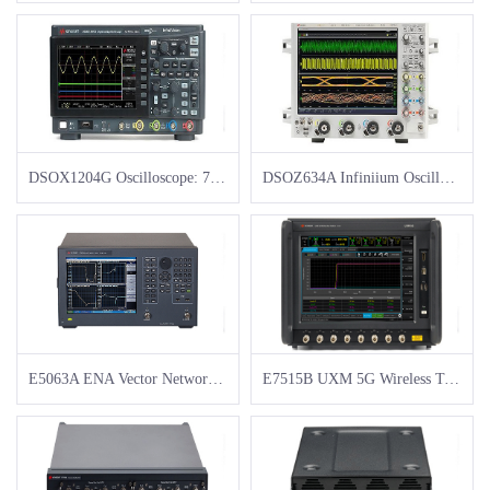
DSOX1204G Oscilloscope: 70/100/200 MHz, 4 Analog Channels, with a built-in Waveform Generator
DSOZ634A Infiniium Oscilloscope: 63 GHz
E5063A ENA Vector Network Analyzer
E7515B UXM 5G Wireless Test Platform